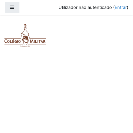
Ir para o conteúdo principal
Painel lateral
Utilizador não autenticado (
Entrar
)